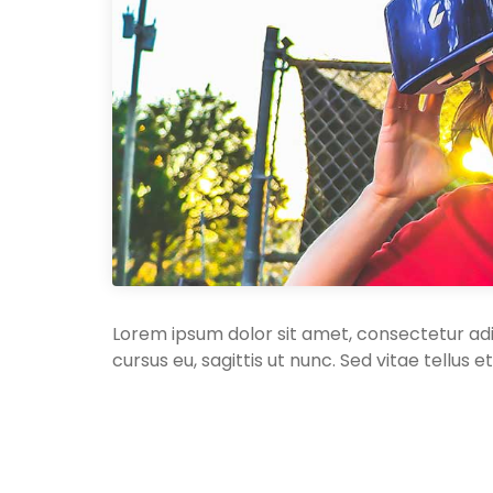
Lorem ipsum dolor sit amet, consectetur adip
cursus eu, sagittis ut nunc. Sed vitae tellus
Praesent
fringilla quis massa
et placerat. Ma
quis nibh. Ut at augue tortor. Pellentesque q