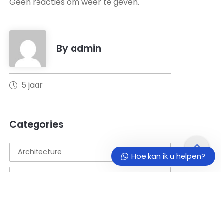
Geen reacties om weer te geven.
By admin
Ons support team staat iedere
werkdag voor u klaar om al uw
vragen te beantwoorden.
5 jaar
Hoe kan ik u helpen?
Categories
Architecture
Hoe kan ik u helpen?
Development
Education