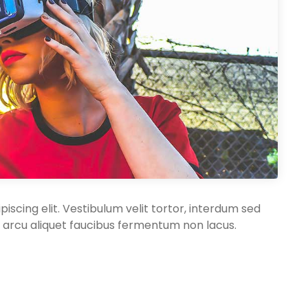
iscing elit. Vestibulum velit tortor, interdum sed
 et arcu aliquet faucibus fermentum non lacus.
uris eu dui eget urna pellentesque gravida vitae
uis suscipit magna.