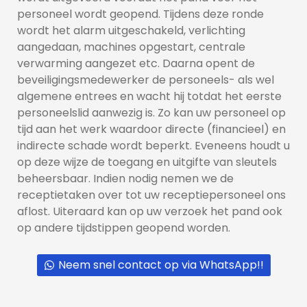
personeel wordt geopend. Tijdens deze ronde 
wordt het alarm uitgeschakeld, verlichting 
aangedaan, machines opgestart, centrale 
verwarming aangezet etc. Daarna opent de 
beveiligingsmedewerker de personeels- als wel 
algemene entrees en wacht hij totdat het eerste 
personeelslid aanwezig is. Zo kan uw personeel op 
tijd aan het werk waardoor directe (financieel) en 
indirecte schade wordt beperkt. Eveneens houdt u 
op deze wijze de toegang en uitgifte van sleutels 
beheersbaar. Indien nodig nemen we de 
receptietaken over tot uw receptiepersoneel ons 
aflost. Uiteraard kan op uw verzoek het pand ook 
Ons support team staat iedere
op andere tijdstippen geopend worden.
werkdag voor u klaar om al uw
vragen te beantwoorden.
Neem snel contact op via WhatsApp!!
Hoe kan ik u helpen?