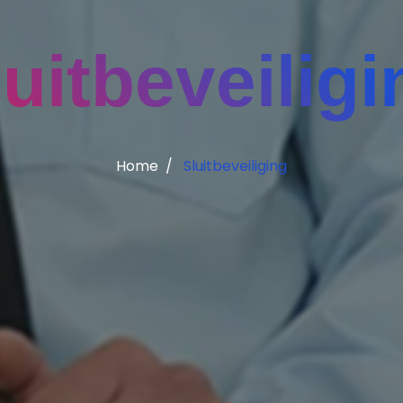
luitbeveiligi
Home
Sluitbeveiliging