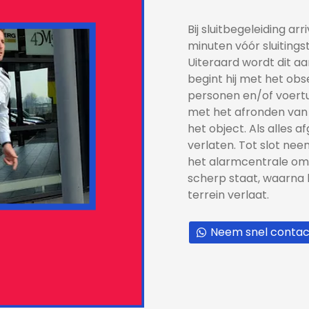
Bij sluitbegeleiding ar
minuten vóór sluitingsti
Uiteraard wordt dit a
begint hij met het ob
personen en/of voertui
met het afronden van 
het object. Als alles a
verlaten. Tot slot ne
het alarmcentrale om 
scherp staat, waarna h
terrein verlaat.
Neem snel contac