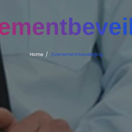
ementbeveil
Home
Evenementbeveiliging