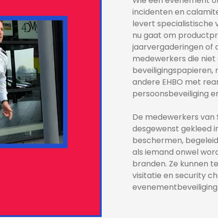
Wie een evenement orga
incidenten en calamite
levert specialistische 
nu gaat om productpre
jaarvergaderingen of 
medewerkers die niet 
beveiligingspapieren,
andere EHBO met reani
persoonsbeveiliging e
De medewerkers van S
desgewenst gekleed in 
beschermen, begeleide
als iemand onwel word
branden. Ze kunnen te
visitatie en security 
evenementbeveiliging