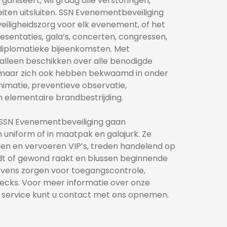
niseert, wil graag alle verstoringen, 
iten uitsluiten. SSN Evenementbeveiliging 
veiligheidszorg voor elk evenement, of het 
sentaties, gala’s, concerten, congressen, 
diplomatieke bijeenkomsten. Met 
alleen beschikken over alle benodigde 
 maar zich ook hebben bekwaamd in onder 
matie, preventieve observatie, 
n elementaire brandbestrijding.
SN Evenementbeveiliging gaan 
uniform of in maatpak en galajurk. Ze 
n en vervoeren VIP’s, treden handelend op 
t of gewond raakt en blussen beginnende 
vens zorgen voor toegangscontrole, 
checks. Voor meer informatie over onze 
 service kunt u contact met ons opnemen.