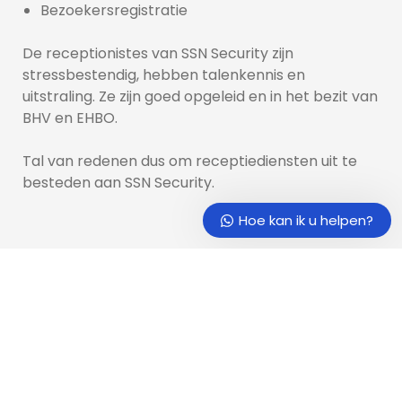
Bezoekersregistratie
Ons support team staat iedere
werkdag voor u klaar om al uw
De receptionistes van SSN Security zijn 
vragen te beantwoorden.
stressbestendig, hebben talenkennis en 
uitstraling. Ze zijn goed opgeleid en in het bezit van 
Hoe kan ik u helpen?
BHV en EHBO.
Tal van redenen dus om receptiediensten uit te 
besteden aan SSN Security.
Hoe kan ik u helpen?