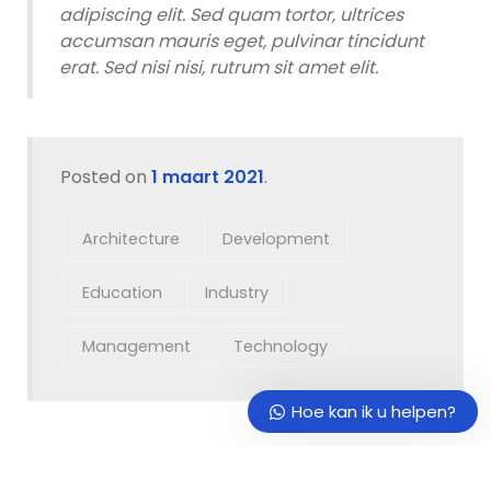
adipiscing elit. Sed quam tortor, ultrices
accumsan mauris eget, pulvinar tincidunt
erat. Sed nisi nisi, rutrum sit amet elit.
Ons support team staat iedere
Posted on
1 maart 2021
.
werkdag voor u klaar om al uw
vragen te beantwoorden.
Architecture
Development
Hoe kan ik u helpen?
Education
Industry
Management
Technology
Hoe kan ik u helpen?
Geef een reactie